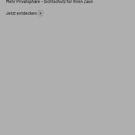
Mehr Privatsphäre – Sichtschutz für Ihren Zaun
Jetzt entdecken
ZÄUNE BOCK
ZÄUNE BOC