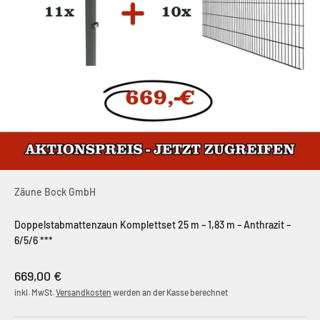
Zäune Bock GmbH
Doppelstabmattenzaun Komplettset 25 m – 1,83 m – Anthrazit –
6/5/6 ***
Angebot
669,00 €
inkl. MwSt.
Versandkosten
werden an der Kasse berechnet